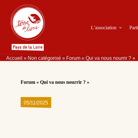
P
a
s
s
L’association
Part
e
r
a
u
c
o
Accueil
»
Non catégorisé
»
Forum « Qui va nous nourrir ? »
n
t
e
n
Forum « Qui va nous nourrir ? »
u
05/11/2025