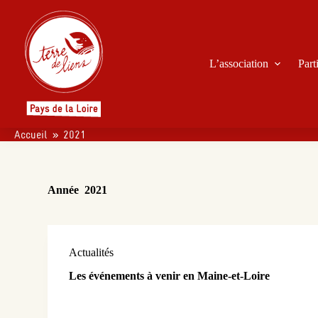
P
a
s
s
L’association
Part
e
r
a
u
c
o
Accueil
»
2021
n
t
e
n
Année
2021
u
Actualités
Les événements à venir en Maine-et-Loire