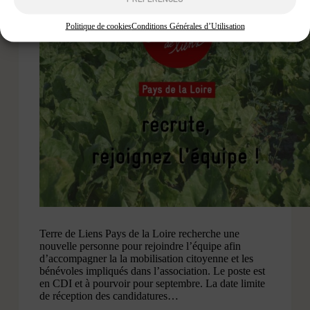
Politique de cookies
Conditions Générales d’Utilisation
Terre de Liens Pays de la Loire recherche une
nouvelle personne pour rejoindre l’équipe afin
d’accompagner la la mobilisation citoyenne et les
bénévoles impliqués dans l’association. Le poste est
en CDI et à pourvoir pour septembre. La date limite
de réception des candidatures…