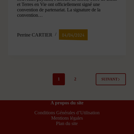
et Terres en Vie ont officiellement signé une
convention de partenariat. La signature de la
convention…
Perrine CARTIER
04/04/2024
1
2
SUIVANT
A propos du site
Conditions Générales d’Utilisation
Mentions légales
Plan du site