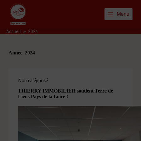
P
a
Menu
s
s
e
Accueil
»
2024
r
a
u
c
Année
2024
o
n
t
e
n
Non catégorisé
u
THIERRY IMMOBILIER soutient Terre de
Liens Pays de la Loire !