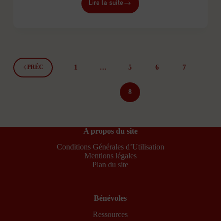
Lire la suite
Acquisition
de
la
ferme
des
Roches
1
…
5
6
7
PRÉC
8
A propos du site
Conditions Générales d’Utilisation
Mentions légales
Plan du site
Bénévoles
Ressources