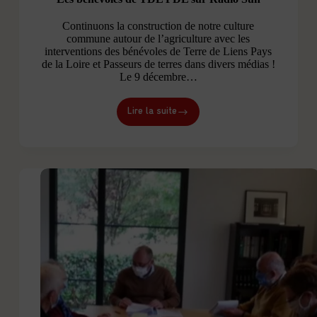
Continuons la construction de notre culture
commune autour de l’agriculture avec les
interventions des bénévoles de Terre de Liens Pays
de la Loire et Passeurs de terres dans divers médias !
Le 9 décembre…
Lire la suite
Les
bénévoles
de
TDL
PDL
sur
Radio
Sun