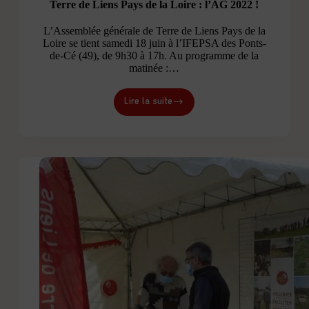
Terre de Liens Pays de la Loire : l’AG 2022 !
L’Assemblée générale de Terre de Liens Pays de la
Loire se tient samedi 18 juin à l’IFEPSA des Ponts-
de-Cé (49), de 9h30 à 17h. Au programme de la
matinée :…
Lire la suite
Terre
de
Liens
Pays
de
la
Loire
:
l’AG
2022
!