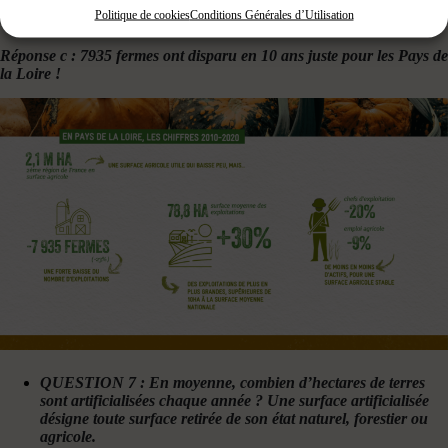
c. 7 935
Politique de cookies
Conditions Générales d’Utilisation
Réponse c : 7935 fermes ont disparu en 10 ans juste pour les Pays de
la Loire !
QUESTION 7 : En moyenne, combien d’hectares de terres
sont artificialisées chaque année ? Une surface artificialisée
désigne toute surface retirée de son état naturel, forestier ou
agricole.