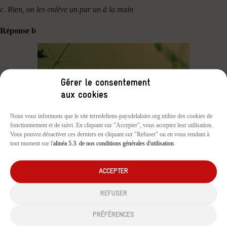
c. Rien, on les enlève un par un à la main
Réponse b
Gérer le consentement
aux cookies
Nous vous informons que le site terredeliens-paysdelaloire.org utilise des cookies de
fonctionnement et de suivi. En cliquant sur "Accepter", vous acceptez leur utilisation.
Vous pouvez désactiver ces derniers en cliquant sur "Refuser" ou en vous rendant à
tout moment sur l'
alinéa 5.3. de nos conditions générales d'utilisation
.
QUESTION 6 : Entre 2010 et 2020, combien de fermes ont
disparu en Pays de la Loire ?
ACCEPTER
a. 23
REFUSER
b. 1 063
PRÉFÉRENCES