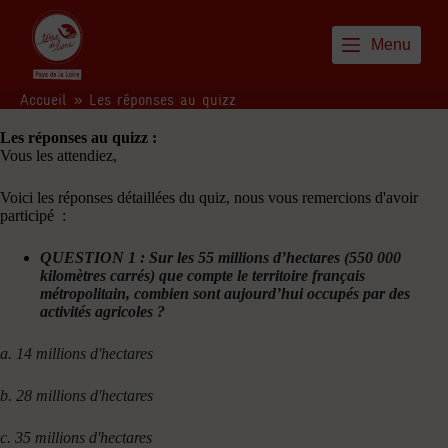
P
a
Menu
s
s
e
Accueil
»
Les réponses au quizz
r
a
Les réponses au quizz :
u
Vous les attendiez,
c
o
Voici les réponses détaillées
du
quiz, nous vous remercions d'avoir
n
participé :
t
e
n
QUESTION 1 : Sur les 55 millions d’hectares (550 000
u
kilomètres carrés) que compte le territoire français
métropolitain, combien sont aujourd’hui occupés par des
activités agricoles ?
a. 14 millions d'hectares
b. 28 millions d'hectares
c. 35 millions d'hectares