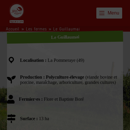
P
a
Menu
s
s
e
Accueil
»
Les fermes
»
Le Guillaumai
r
a
Le Guillaumai
u
c
o
n
Localisation :
La Pommeraye (49)
t
e
n
Production : Polyculture-élevage
(viande bovine et
u
porcine, maraîchage, arboriculture, grandes cultures)
Fermier·es :
Flore et Baptiste Boré
Surface :
13 ha