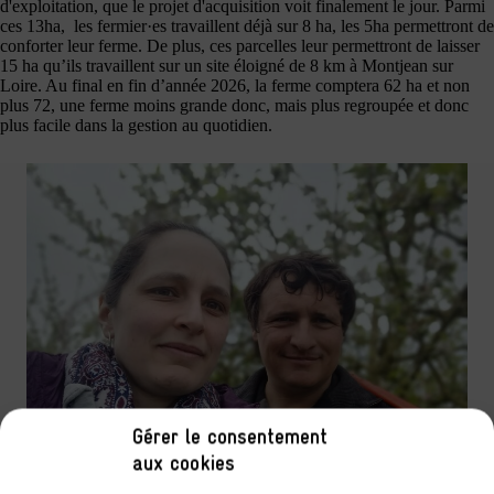
d'exploitation, que le projet d'acquisition voit finalement le jour. Parmi
ces 13ha, les fermier·es travaillent déjà sur 8 ha, les 5ha permettront de
conforter leur ferme. De plus, ces parcelles leur permettront de laisser
15 ha qu’ils travaillent sur un site éloigné de 8 km à Montjean sur
Loire. Au final en fin d’année 2026, la ferme comptera 62 ha et non
plus 72, une ferme moins grande donc, mais plus regroupée et donc
plus facile dans la gestion au quotidien.
Gérer le consentement
aux cookies