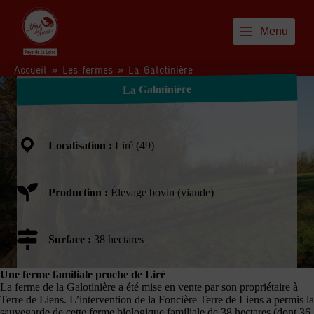
P
a
Menu
s
s
e
Accueil
»
Les fermes
»
La Galotinière
r
a
La Galotinière
u
c
o
n
Localisation :
Liré (49)
t
e
n
u
Production :
Élevage bovin (viande)
Surface :
38 hectares
Une ferme familiale proche de Liré
La ferme de la Galotinière a été mise en vente par son propriétaire à
Terre de Liens. L’intervention de la Foncière Terre de Liens a permis la
sauvegarde de cette ferme biologique familiale de 38 hectares (dont 36