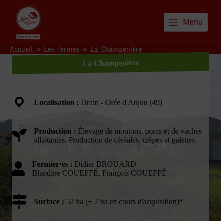
P
a
Menu
s
s
e
Accueil
»
Les fermes
»
La Champenière
r
La Champenière
a
u
c
o
n
Localisation :
Drain - Orée d'Anjou (49)
t
e
n
Production :
Élevage de moutons, porcs et de vaches
u
allaitantes. Production de céréales, crêpes et galettes.
Fermier·es :
Didier BROUARD
Blandine COUEFFÉ, François COUEFFÉ
Surface :
52 ha (+ 7 ha en cours d'acquisition)*