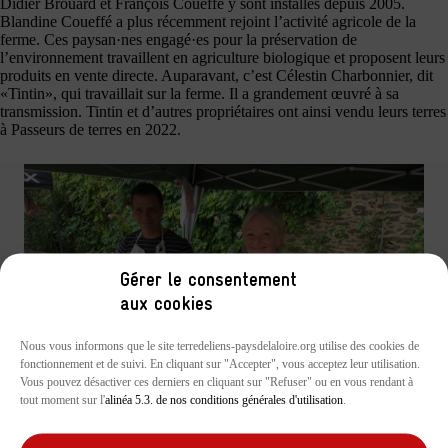
Didier Brouard et François Coueffé y sont installés depuis 2005.
Blandine Coueffé a plus récemment rejoint l’activité agricole de la
ferme. Ces paysan·nes engagé·es pour la préservation de
l’environnement travaillent en agriculture biologique et proposent leurs
produits en vente directe. Auparavant, c’est Célestin Charbonnier, dit
«Tintin», qui travaillait sur la ferme. Il a grandement œuvré à sa
transmission. Tintin et d’autres propriétaires ont ainsi vendu leurs terres
à Passeurs de terres en 2022.
Gérer le consentement
aux cookies
Nous vous informons que le site terredeliens-paysdelaloire.org utilise des cookies de
fonctionnement et de suivi. En cliquant sur "Accepter", vous acceptez leur utilisation.
Vous pouvez désactiver ces derniers en cliquant sur "Refuser" ou en vous rendant à
tout moment sur l'
alinéa 5.3. de nos conditions générales d'utilisation
.